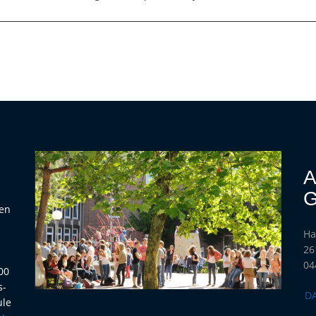
A
G
hen
Ha
h
26
04
00
s-
D
ule