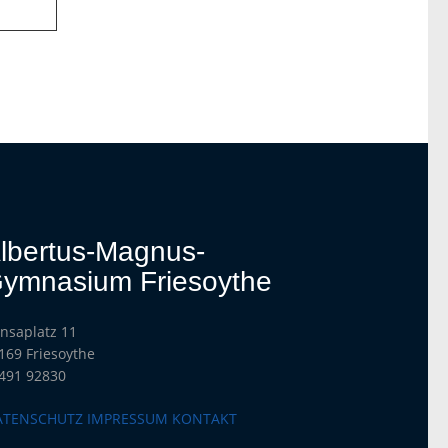
lbertus-Magnus-
ymnasium Friesoythe
nsaplatz 11
169 Friesoythe
491 92830
ATENSCHUTZ
IMPRESSUM
KONTAKT