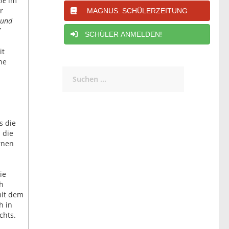
ie
im
r
MAGNUS. SCHÜLERZEITUNG
 und
f
SCHÜLER ANMELDEN!
it
he
Suchen
nach:
s die
 die
rnen
ie
h
mit dem
h in
chts.