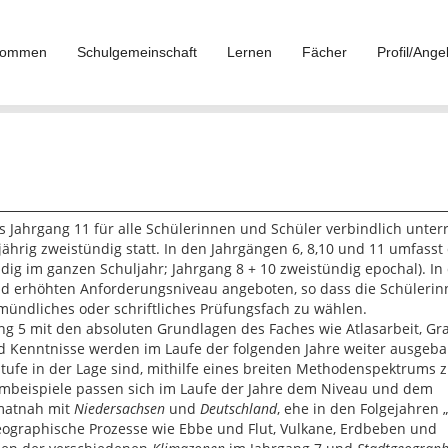
lkommen
Schulgemeinschaft
Lernen
Fächer
Profil/Ange
ahrgang 11 für alle Schülerinnen und Schüler verbindlich unterr
jährig zweistündig statt. In den Jahrgängen 6, 8,10 und 11 umfasst
ig im ganzen Schuljahr; Jahrgang 8 + 10 zweistündig epochal). In
 erhöhten Anforderungsniveau angeboten, so dass die Schülerin
mündliches oder schriftliches Prüfungsfach zu wählen.
g 5 mit den absoluten Grundlagen des Faches wie Atlasarbeit, Gr
d Kenntnisse werden im Laufe der folgenden Jahre weiter ausgebau
ufe in der Lage sind, mithilfe eines breiten Methodenspektrums z
beispiele passen sich im Laufe der Jahre dem Niveau und dem
imatnah mit
Niedersachsen
und
Deutschland
, ehe in den Folgejahren 
eographische Prozesse wie Ebbe und Flut, Vulkane, Erdbeben und