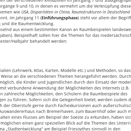
rnen der verschiedenen
Klimazonen
im Jahrgang 7 und
Stadtgeograph
ahrgänge 9 und 10, in denen es vermehrt um die Verknüpfung diese
Themen wie
USA, Disparitäten in China,
Raumstrukturen in Deutschland
nnt. Im Jahrgang 11 (
Einführungsphase
) steht vor allem der Begrif
g und die Raumentwicklung.
elnd aus einem bestimmten Kanon an Raumbeispielen landeswe
gaben). Beispielhaft sollen hier die Themen für das niedersächsisc
mester/Halbjahr behandelt werden:
rialien (Lehrwerk, Atlas, Karten, Modelle etc.) und Methoden, so das
d Weise an die verschiedenen Themen herangeführt werden. Durch
t möglich, die Kinder und Jugendlichen durch den Einsatz der mode
amit verbundene Anwendung der Möglichkeiten des Internets (z.B.
en zahlreiche Möglichkeiten, den Schülern die Raumbeispiele des
gen zu führen. Sofern sich die Gelegenheit bietet, werden zudem d
uch der Oberstufe gerne durch Fachexkursionen auch außerschulisc
n Auswandererhaus nach Bremerhaven, zum Bauernhof oder auch 
lten eines Flusses am Beispiel der Soeste zu erkunden, haben sic
öglichen einen ganz speziellen Blick auf die Themen des Unterri
a „Stadtentwicklung“ am Beispiel Friesoythes sinnvoll in den