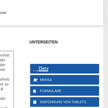
bote
UNTERSEITEN
ichtet.
 der
 der
nen
adnetz
MENSA
t, so
.B.
FORMULARE
„die
EINFÜHRUNG VON TABLETS