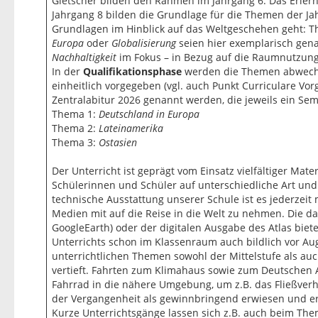
Gletscher bilden den Rahmen im Jahrgang 6. Das Erle
Jahrgang 8 bilden die Grundlage für die Themen der J
Grundlagen im Hinblick auf das Weltgeschehen geht: 
Europa
oder
Globalisierung
seien hier exemplarisch gena
Nachhaltigkeit
im Fokus – in Bezug auf die Raumnutzun
In der
Qualifikationsphase
werden die Themen abwechs
einheitlich vorgegeben (vgl. auch Punkt Curriculare Vor
Zentralabitur 2026 genannt werden, die jeweils ein Se
Thema 1:
Deutschland in Europa
Thema 2:
Lateinamerika
Thema 3:
Ostasien
Der Unterricht ist geprägt vom Einsatz vielfältiger Mate
Schülerinnen und Schüler auf unterschiedliche Art un
technische Ausstattung unserer Schule ist es jederzei
Medien mit auf die Reise in die Welt zu nehmen. Die d
GoogleEarth) oder der digitalen Ausgabe des Atlas biet
Unterrichts schon im Klassenraum auch bildlich vor Au
unterrichtlichen Themen sowohl der Mittelstufe als a
vertieft. Fahrten zum Klimahaus sowie zum Deutsche
Fahrrad in die nähere Umgebung, um z.B. das Fließverha
der Vergangenheit als gewinnbringend erwiesen und erm
Kurze Unterrichtsgänge lassen sich z.B. auch beim Them