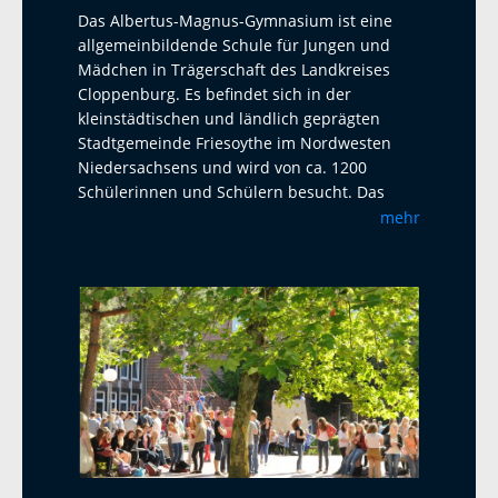
Das Albertus-Magnus-Gymnasium ist eine
allgemeinbildende Schule für Jungen und
Mädchen in Trägerschaft des Landkreises
Cloppenburg. Es befindet sich in der
kleinstädtischen und ländlich geprägten
Stadtgemeinde Friesoythe im Nordwesten
Niedersachsens und wird von ca. 1200
Schülerinnen und Schülern besucht. Das
Albertus-Magnus-Gymnasium ist eine offene
mehr
Ganztagsschule mit Austauschprogrammen
mit Adelaide Australien, La Paz Bolivien und
La Réunion. Seit 2023 haben wir einen
Austausch mit dem Harens Lyceum bei
Groningen/NL, der jährlich mit einem Besuch
und einem Gegenbesuch stattfindet. Als
zweite Fremdsprache bietet das AMG
Französisch und Latein an. Ab Klasse 5 wird
ein Musikprofil mit Chor- und Bläserklassen
angeboten. In der Oberstufe sind alle Profile
am AMG wählbar. Unter anderem ist es