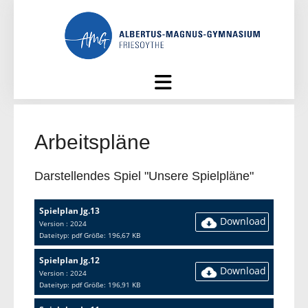
Skip
to
content
Arbeitspläne
Darstellendes Spiel "Unsere Spielpläne"
Spielplan Jg.13
Download
Version : 2024
Dateityp: pdf Größe: 196,67 KB
Spielplan Jg.12
Download
Version : 2024
Dateityp: pdf Größe: 196,91 KB