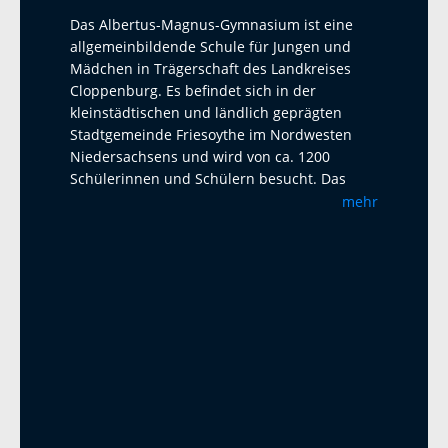
Das Albertus-Magnus-Gymnasium ist eine
allgemeinbildende Schule für Jungen und
Mädchen in Trägerschaft des Landkreises
Cloppenburg. Es befindet sich in der
kleinstädtischen und ländlich geprägten
Stadtgemeinde Friesoythe im Nordwesten
Niedersachsens und wird von ca. 1200
Schülerinnen und Schülern besucht. Das
Albertus-Magnus-Gymnasium ist eine offene
mehr
Ganztagsschule mit Austauschprogrammen
mit Adelaide Australien, La Paz Bolivien und
La Réunion. Seit 2023 haben wir einen
Austausch mit dem Harens Lyceum bei
Groningen/NL, der jährlich mit einem Besuch
und einem Gegenbesuch stattfindet. Als
zweite Fremdsprache bietet das AMG
Französisch und Latein an. Ab Klasse 5 wird
ein Musikprofil mit Chor- und Bläserklassen
angeboten. In der Oberstufe sind alle Profile
am AMG wählbar. Unter anderem ist es