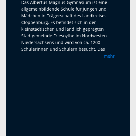
Das Albertus-Magnus-Gymnasium ist eine
allgemeinbildende Schule für Jungen und
Mädchen in Trägerschaft des Landkreises
Cloppenburg. Es befindet sich in der
kleinstädtischen und ländlich geprägten
Stadtgemeinde Friesoythe im Nordwesten
Niedersachsens und wird von ca. 1200
Schülerinnen und Schülern besucht. Das
Albertus-Magnus-Gymnasium ist eine offene
mehr
Ganztagsschule mit Austauschprogrammen
mit Adelaide Australien, La Paz Bolivien und
La Réunion. Seit 2023 haben wir einen
Austausch mit dem Harens Lyceum bei
Groningen/NL, der jährlich mit einem Besuch
und einem Gegenbesuch stattfindet. Als
zweite Fremdsprache bietet das AMG
Französisch und Latein an. Ab Klasse 5 wird
ein Musikprofil mit Chor- und Bläserklassen
angeboten. In der Oberstufe sind alle Profile
am AMG wählbar. Unter anderem ist es
möglich, die P5-Abiturprüfung auch in Werte