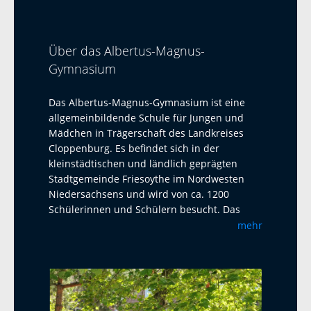
Über das Albertus-Magnus-
Gymnasium
Das Albertus-Magnus-Gymnasium ist eine
allgemeinbildende Schule für Jungen und
Mädchen in Trägerschaft des Landkreises
Cloppenburg. Es befindet sich in der
kleinstädtischen und ländlich geprägten
Stadtgemeinde Friesoythe im Nordwesten
Niedersachsens und wird von ca. 1200
Schülerinnen und Schülern besucht. Das
Albertus-Magnus-Gymnasium ist eine offene
mehr
Ganztagsschule mit Austauschprogrammen
mit Adelaide Australien, La Paz Bolivien und
La Réunion. Seit 2023 haben wir einen
Austausch mit dem Harens Lyceum bei
Groningen/NL, der jährlich mit einem Besuch