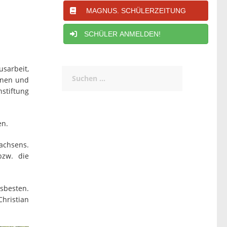
MAGNUS. SCHÜLERZEITUNG
SCHÜLER ANMELDEN!
usarbeit,
Suchen
nnen und
nach:
stiftung
en.
chsens.
bzw. die
esbesten.
Christian