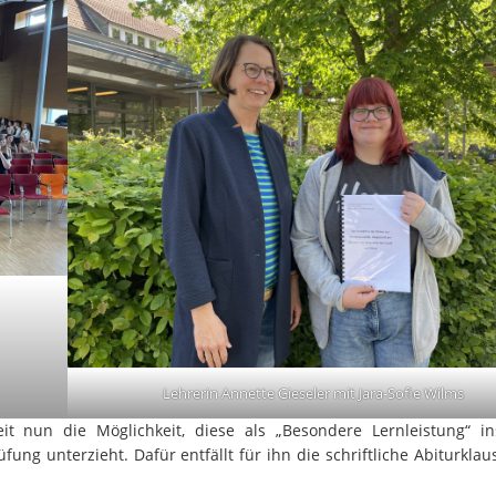
Lehrerin Annette Gieseler mit Jara-Sofie Wilms
it nun die Möglichkeit, diese als „Besondere Lernleistung“ in
ng unterzieht. Dafür entfällt für ihn die schriftliche Abiturklau