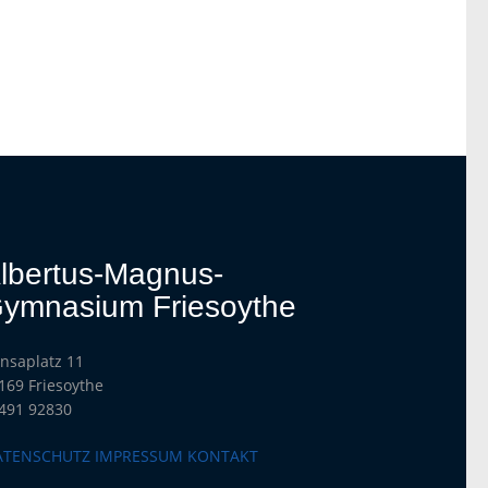
lbertus-Magnus-
ymnasium Friesoythe
nsaplatz 11
169 Friesoythe
491 92830
ATENSCHUTZ
IMPRESSUM
KONTAKT