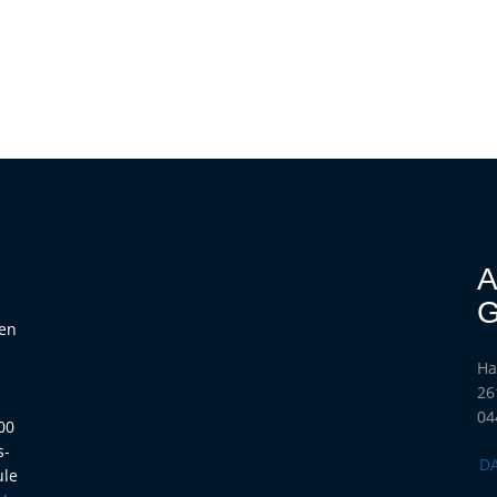
A
G
hen
Ha
h
26
04
00
s-
D
ule