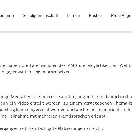
lkommen
Schulgemeinschaft
Lernen
Fächer
Profil/Ange
tufe haben die Lateinschüler des AMG die Möglichkeit, an Wett
 und gegenwartsbezogen umzusetzen.
junge Menschen, die Interesse am Umgang mit Fremdsprachen ha
 kann ein Video erstellt werden, zu einem vorgegebenen Thema k
obeitrag kann eingereicht werden und auch eine Teamarbeit, in der
h eine Teilnahme mit mehreren Fremdsprachen erlaubt.
rgangenheit mehrfach gute Platzierungen erreicht.