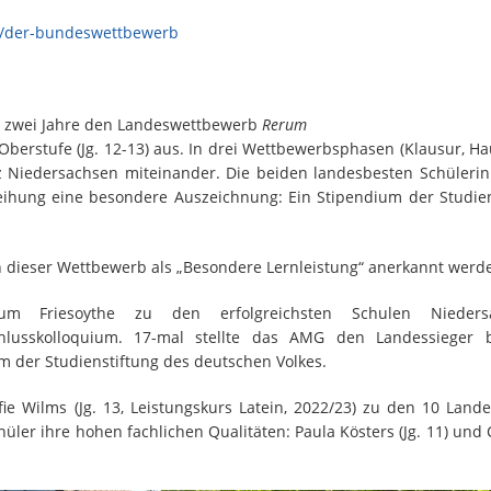
e/der-bundeswettbewerb
le zwei Jahre den Landeswettbewerb
Rerum
berstufe (Jg. 12-13) aus. In drei Wettbewerbsphasen (Klausur, Ha
nz Niedersachsen miteinander. Die beiden landesbesten Schüleri
leihung eine besondere Auszeichnung: Ein Stipendium der Studien
dieser Wettbewerb als „Besondere Lernleistung“ anerkannt werd
m Friesoythe zu den erfolgreichsten Schulen Niedersa
chlusskolloquium. 17-mal stellte das AMG den Landessieger 
m der Studienstiftung des deutschen Volkes.
fie Wilms (Jg. 13, Leistungskurs Latein, 2022/23) zu den 10 Land
ler ihre hohen fachlichen Qualitäten: Paula Kösters (Jg. 11) und 