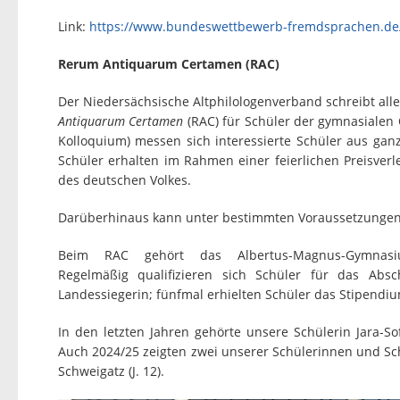
Link:
https://www.bundeswettbewerb-fremdsprachen.d
Rerum Antiquarum Certamen (RAC)
Der Niedersächsische Altphilologenverband schreibt al
Antiquarum Certamen
(RAC) für Schüler der gymnasialen O
Kolloquium) messen sich interessierte Schüler aus ga
Schüler erhalten im Rahmen einer feierlichen Preisver
des deutschen Volkes.
Darüberhinaus kann unter bestimmten Voraussetzungen 
Beim RAC gehört das Albertus-Magnus-Gymnasiu
Regelmäßig qualifizieren sich Schüler für das Abs
Landessiegerin; fünfmal erhielten Schüler das Stipendiu
In den letzten Jahren gehörte unsere Schülerin Jara-So
Auch 2024/25 zeigten zwei unserer Schülerinnen und Schü
Schweigatz (J. 12).