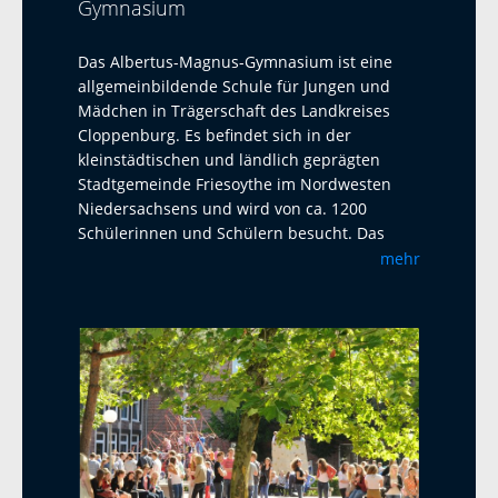
Gymnasium
Das Albertus-Magnus-Gymnasium ist eine
allgemeinbildende Schule für Jungen und
Mädchen in Trägerschaft des Landkreises
Cloppenburg. Es befindet sich in der
kleinstädtischen und ländlich geprägten
Stadtgemeinde Friesoythe im Nordwesten
Niedersachsens und wird von ca. 1200
Schülerinnen und Schülern besucht. Das
Albertus-Magnus-Gymnasium ist eine offene
mehr
Ganztagsschule mit Austauschprogrammen
mit Adelaide Australien, La Paz Bolivien und
La Réunion. Seit 2023 haben wir einen
Austausch mit dem Harens Lyceum bei
Groningen/NL, der jährlich mit einem Besuch
und einem Gegenbesuch stattfindet. Als
zweite Fremdsprache bietet das AMG
Französisch und Latein an. Ab Klasse 5 wird
ein Musikprofil mit Chor- und Bläserklassen