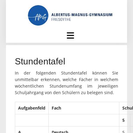
Skip
to
content
Stundentafel
In der folgenden Stundentafel können Sie
unmittelbar erkennen, welche Fächer in welchem
wöchentlichen Stundenumfang im jeweiligen
Schuljahrgang von den Schülern zu belegen sind.
Aufgabenfeld
Fach
Schu
5
A
Deutsch
5