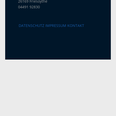
26169 Friesoythe
04491 92830
DATENSCHUTZ
IMPRESSUM
KONTAKT