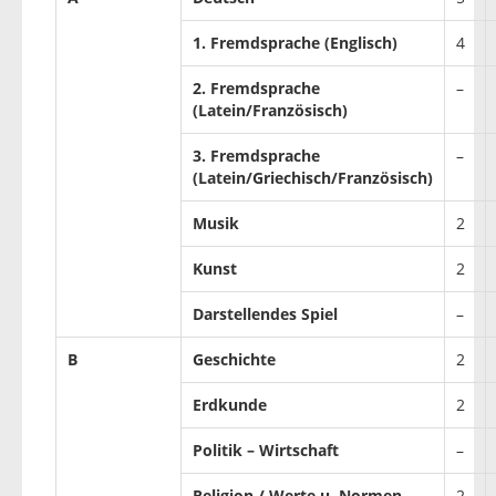
1. Fremdsprache (Englisch)
4
2. Fremdsprache
–
(Latein/Französisch)
3. Fremdsprache
–
(Latein/Griechisch/Französisch)
Musik
2
Kunst
2
Darstellendes Spiel
–
B
Geschichte
2
Erdkunde
2
Politik – Wirtschaft
–
Religion / Werte u. Normen
2