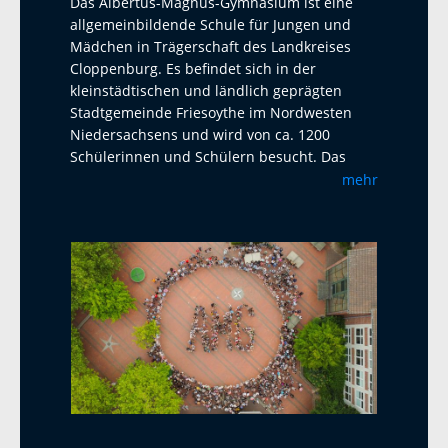
Das Albertus-Magnus-Gymnasium ist eine
allgemeinbildende Schule für Jungen und
Mädchen in Trägerschaft des Landkreises
Cloppenburg. Es befindet sich in der
kleinstädtischen und ländlich geprägten
Stadtgemeinde Friesoythe im Nordwesten
Niedersachsens und wird von ca. 1200
Schülerinnen und Schülern besucht. Das
Albertus-Magnus-Gymnasium ist eine offene
mehr
Ganztagsschule mit Austauschprogrammen
mit Adelaide Australien, La Paz Bolivien und
La Réunion. Seit 2023 haben wir einen
Austausch mit dem Harens Lyceum bei
Groningen/NL, der jährlich mit einem Besuch
und einem Gegenbesuch stattfindet. Als
zweite Fremdsprache bietet das AMG
Französisch und Latein an. Ab Klasse 5 wird
ein Musikprofil mit Chor- und Bläserklassen
angeboten. In der Oberstufe sind alle Profile
am AMG wählbar. Unter anderem ist es
möglich, die P5-Abiturprüfung auch in Werte