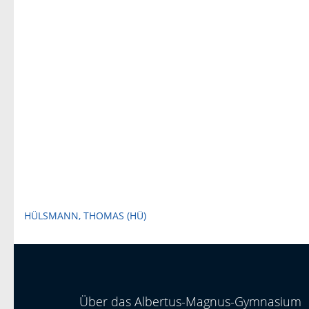
Beitragsnavigation
HÜLSMANN, THOMAS (HÜ)
Über das Albertus-Magnus-Gymnasium