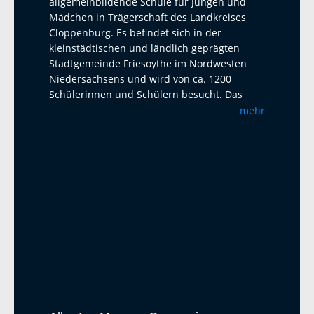
allgemeinbildende Schule für Jungen und
Mädchen in Trägerschaft des Landkreises
Cloppenburg. Es befindet sich in der
kleinstädtischen und ländlich geprägten
Stadtgemeinde Friesoythe im Nordwesten
Niedersachsens und wird von ca. 1200
Schülerinnen und Schülern besucht. Das
Albertus-Magnus-Gymnasium ist eine offene
mehr
Ganztagsschule mit Austauschprogrammen
mit Adelaide Australien, La Paz Bolivien und
La Réunion. Seit 2023 haben wir einen
Austausch mit dem Harens Lyceum bei
Groningen/NL, der jährlich mit einem Besuch
und einem Gegenbesuch stattfindet. Als
zweite Fremdsprache bietet das AMG
Französisch und Latein an. Ab Klasse 5 wird
ein Musikprofil mit Chor- und Bläserklassen
angeboten. In der Oberstufe sind alle Profile
am AMG wählbar. Unter anderem ist es
möglich, die P5-Abiturprüfung auch in Werte
und Normen, Darstellendes Spiel und Sport