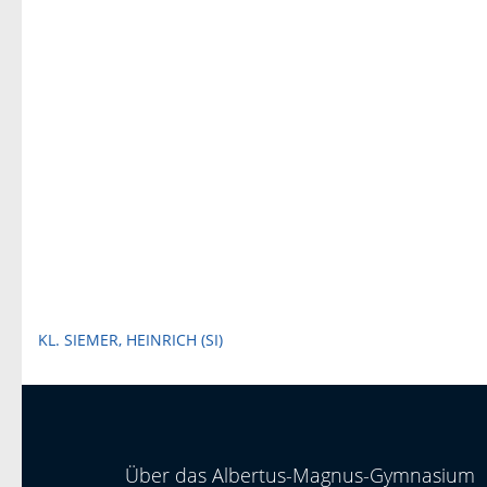
Beitragsnavigation
KL. SIEMER, HEINRICH (SI)
Über das Albertus-Magnus-Gymnasium