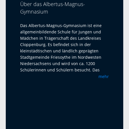
Über das Albertus-Magnus-
Gymnasium
Das Albertus-Magnus-Gymnasium ist eine
allgemeinbildende Schule für Jungen und
Mädchen in Trägerschaft des Landkreises
Cloppenburg. Es befindet sich in der
kleinstädtischen und ländlich geprägten
Stadtgemeinde Friesoythe im Nordwesten
Niedersachsens und wird von ca. 1200
Schülerinnen und Schülern besucht. Das
Albertus-Magnus-Gymnasium ist eine offene
mehr
Ganztagsschule mit Austauschprogrammen
mit Adelaide Australien, La Paz Bolivien und
La Réunion. Seit 2023 haben wir einen
Austausch mit dem Harens Lyceum bei
Groningen/NL, der jährlich mit einem Besuch
und einem Gegenbesuch stattfindet. Als
zweite Fremdsprache bietet das AMG
Französisch und Latein an. Ab Klasse 5 wird