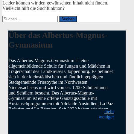
Leider können wir den gewünschten Inhalt nicht finden.
Vielleicht hilft die Suchfunktion?
Suchen
nach:
Über das Albertus-Magnus-
Gymnasium
Das Albertus-Magnus-Gymnasium ist eine
allgemeinbildende Schule für Jungen und Mädchen in
Trägerschaft des Landkreises Cloppenburg. Es befindet
sich in der kleinstädtischen und ländlich geprägten
Stadtgemeinde Friesoythe im Nordwesten
Niedersachsens und wird von ca. 1200 Schülerinnen
und Schülern besucht. Das Albertus-Magnus-
Gymnasium ist eine offene Ganztagsschule mit
Austauschprogrammen mit Adelaide Australien, La Paz
Bolivien und La Réunion. Seit 2023 haben wir einen
mehr
Austausch mit dem Harens Lyceum bei Groningen/NL,
weniger
der jährlich mit einem Besuch und einem Gegenbesuch
stattfindet. Als zweite Fremdsprache bietet das AMG
Französisch und Latein an. Ab Klasse 5 wird ein