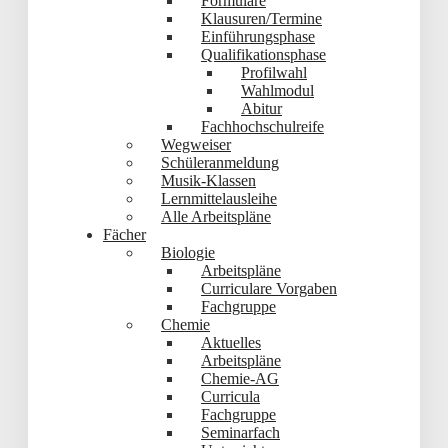
Formulare
Klausuren/Termine
Einführungsphase
Qualifikationsphase
Profilwahl
Wahlmodul
Abitur
Fachhochschulreife
Wegweiser
Schüleranmeldung
Musik-Klassen
Lernmittelausleihe
Alle Arbeitspläne
Fächer
Biologie
Arbeitspläne
Curriculare Vorgaben
Fachgruppe
Chemie
Aktuelles
Arbeitspläne
Chemie-AG
Curricula
Fachgruppe
Seminarfach