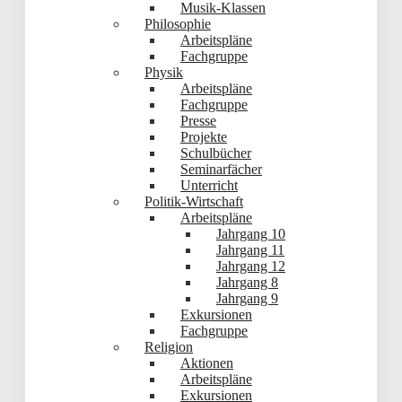
Musik-Klassen
Philosophie
Arbeitspläne
Fachgruppe
Physik
Arbeitspläne
Fachgruppe
Presse
Projekte
Schulbücher
Seminarfächer
Unterricht
Politik-Wirtschaft
Arbeitspläne
Jahrgang 10
Jahrgang 11
Jahrgang 12
Jahrgang 8
Jahrgang 9
Exkursionen
Fachgruppe
Religion
Aktionen
Arbeitspläne
Exkursionen