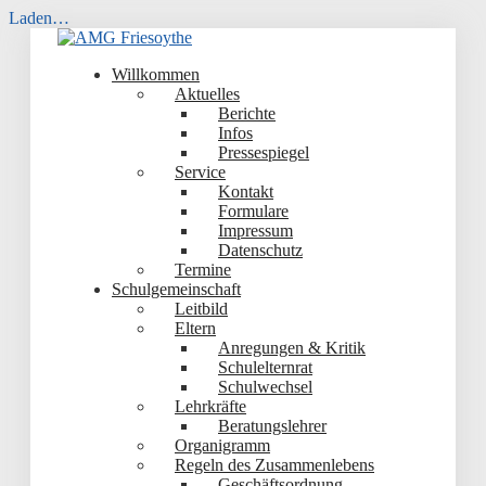
Laden…
Skip
to
Willkommen
content
Aktuelles
Berichte
Infos
Pressespiegel
Service
Kontakt
Formulare
Impressum
Datenschutz
Termine
Schulgemeinschaft
Leitbild
Eltern
Anregungen & Kritik
Schulelternrat
Schulwechsel
Lehrkräfte
Beratungslehrer
Organigramm
Regeln des Zusammenlebens
Geschäftsordnung