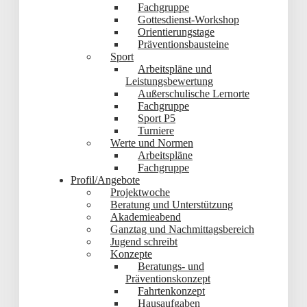
Fachgruppe
Gottesdienst-Workshop
Orientierungstage
Präventionsbausteine
Sport
Arbeitspläne und
Leistungsbewertung
Außerschulische Lernorte
Fachgruppe
Sport P5
Turniere
Werte und Normen
Arbeitspläne
Fachgruppe
Profil/Angebote
Projektwoche
Beratung und Unterstützung
Akademieabend
Ganztag und Nachmittagsbereich
Jugend schreibt
Konzepte
Beratungs- und
Präventionskonzept
Fahrtenkonzept
Hausaufgaben