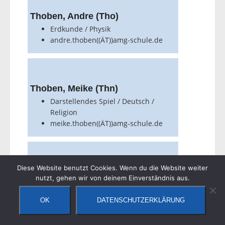
Thoben, Andre (Tho)
Erdkunde / Physik
andre.thoben((ÄT))amg-schule.de
Thoben, Meike (Thn)
Darstellendes Spiel / Deutsch /
Religion
meike.thoben((ÄT))amg-schule.de
Diese Website benutzt Cookies. Wenn du die Website weiter
Tiedeken, Jens (Td)
nutzt, gehen wir von deinem Einverständnis aus.
Chemie / Mathematik
jens.tiedeken((ÄT))amg-schule.de
OK
DATENSCHUTZERKLÄRUNG