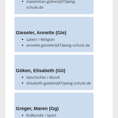
maximilian.gidner((ÄT))amg-
schule.de
Gieseler, Annette (Gie)
Latein / Religion
annette.gieseler((ÄT))amg-schule.de
Göken, Elisabeth (Gö)
Geschichte / Musik
elisabeth.goeken((ÄT))amg-schule.de
Greger, Maren (Gg)
Erdkunde / Sport