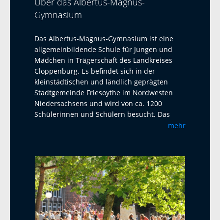
Über das Albertus-Magnus-
Gymnasium
Das Albertus-Magnus-Gymnasium ist eine
allgemeinbildende Schule für Jungen und
Mädchen in Trägerschaft des Landkreises
Cloppenburg. Es befindet sich in der
kleinstädtischen und ländlich geprägten
Stadtgemeinde Friesoythe im Nordwesten
Niedersachsens und wird von ca. 1200
Schülerinnen und Schülern besucht. Das
Albertus-Magnus-Gymnasium ist eine offene
mehr
Ganztagsschule mit Austauschprogrammen
mit Adelaide Australien, La Paz Bolivien und
La Réunion. Seit 2023 haben wir einen
Austausch mit dem Harens Lyceum bei
Groningen/NL, der jährlich mit einem Besuch
und einem Gegenbesuch stattfindet. Als
zweite Fremdsprache bietet das AMG
Französisch und Latein an. Ab Klasse 5 wird