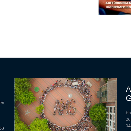
A
G
hen
Ha
h
26
04
00