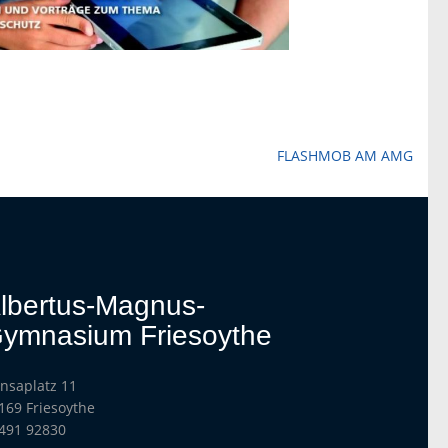
FLASHMOB AM AMG
lbertus-Magnus-
ymnasium Friesoythe
nsaplatz 11
169 Friesoythe
491 92830