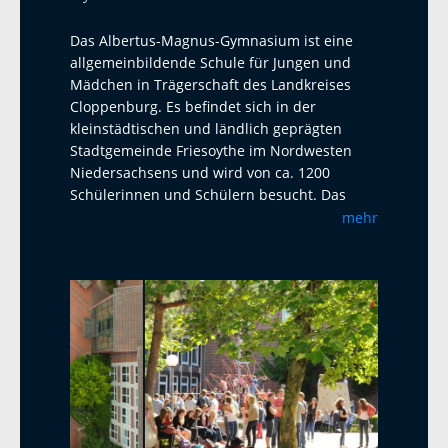
Das Albertus-Magnus-Gymnasium ist eine
allgemeinbildende Schule für Jungen und
Mädchen in Trägerschaft des Landkreises
Cloppenburg. Es befindet sich in der
kleinstädtischen und ländlich geprägten
Stadtgemeinde Friesoythe im Nordwesten
Niedersachsens und wird von ca. 1200
Schülerinnen und Schülern besucht. Das
Albertus-Magnus-Gymnasium ist eine offene
mehr
Ganztagsschule mit Austauschprogrammen
mit Adelaide Australien, La Paz Bolivien und
La Réunion. Seit 2023 haben wir einen
Austausch mit dem Harens Lyceum bei
Groningen/NL, der jährlich mit einem Besuch
und einem Gegenbesuch stattfindet. Als
zweite Fremdsprache bietet das AMG
Französisch und Latein an. Ab Klasse 5 wird
ein Musikprofil mit Chor- und Bläserklassen
angeboten. In der Oberstufe sind alle Profile