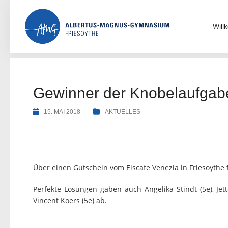
Skip
to
content
Wil
Gewinner der Knobelaufgab
15. MAI 2018
AKTUELLES
Über einen Gutschein vom Eiscafe Venezia in Friesoythe f
Perfekte Lösungen gaben auch Angelika Stindt (5e), Je
Vincent Koers (5e) ab.