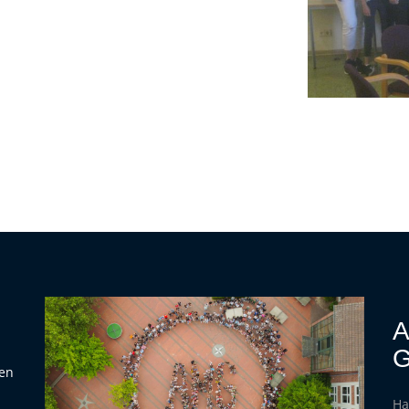
A
G
hen
Ha