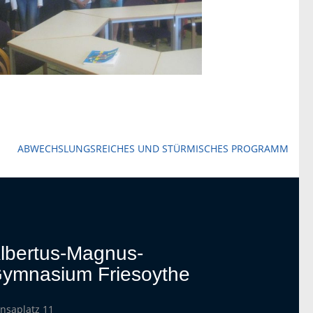
ABWECHSLUNGSREICHES UND STÜRMISCHES PROGRAMM
lbertus-Magnus-
ymnasium Friesoythe
nsaplatz 11