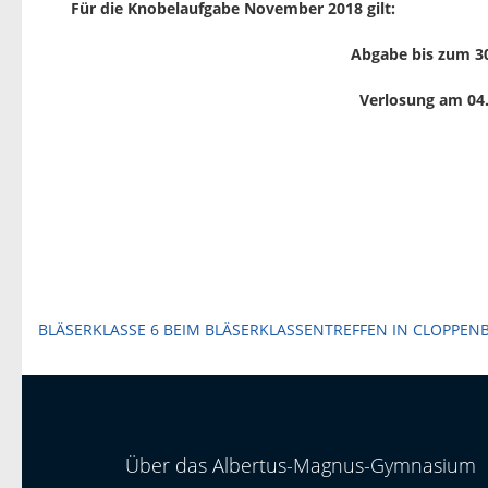
Für die Knobelaufgabe November 2018 gilt:
Abgabe bis zum 3
Verlosung am 04
Beitragsnavigation
BLÄSERKLASSE 6 BEIM BLÄSERKLASSENTREFFEN IN CLOPPEN
Über das Albertus-Magnus-Gymnasium