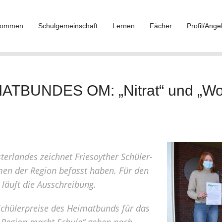
lkommen
Schulgemeinschaft
Lernen
Fächer
Profil/Ange
UNDES OM: „Nitrat“ und „Work-
rlandes zeichnet Friesoyther Schüler-
emen der Region befasst haben. Für den
läuft die Ausschreibung.
Schülerpreise des Heimatbunds für das
Region macht Schule“ gehen nach