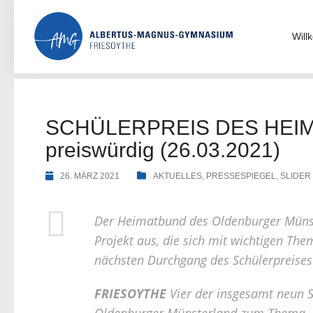
Skip
to
content
Wil
SCHÜLERPREIS DES HEIMATB
preiswürdig (26.03.2021)
26. MÄRZ 2021
AKTUELLES
,
PRESSESPIEGEL
,
SLIDER
Der Heimatbund des Oldenburger Münste
Projekt aus, die sich mit wichtigen Th
nächsten Durchgang des Schülerpreises 
FRIESOYTHE
Vier der insgesamt neun 
Oldenburger Münsterland zum Thema „