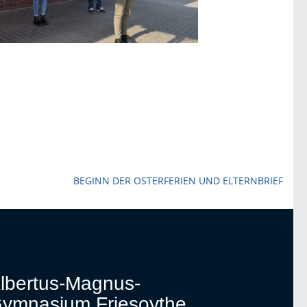
BEGINN DER OSTERFERIEN UND ELTERNBRIEF
lbertus-Magnus-
ymnasium Friesoythe