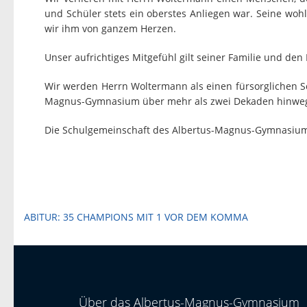
und Schüler stets ein oberstes Anliegen war. Seine woh
wir ihm von ganzem Herzen.
Unser aufrichtiges Mitgefühl gilt seiner Familie und d
Wir werden Herrn Woltermann als einen fürsorglichen Sc
Magnus-Gymnasium über mehr als zwei Dekaden hinweg a
Die Schulgemeinschaft des Albertus-Magnus-Gymnasiu
Beitragsnavigation
ABITUR: 35 CHAMPIONS MIT 1 VOR DEM KOMMA
Über das Albertus-Magnus-Gymnasium