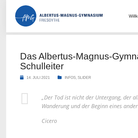
Skip
to
content
Wil
Das Albertus-Magnus-Gymna
Schulleiter
14. JULI 2021
INFOS
,
SLIDER
„Der Tod ist nicht der Untergang, der a
Wanderung und der Beginn eines andere
Cicero