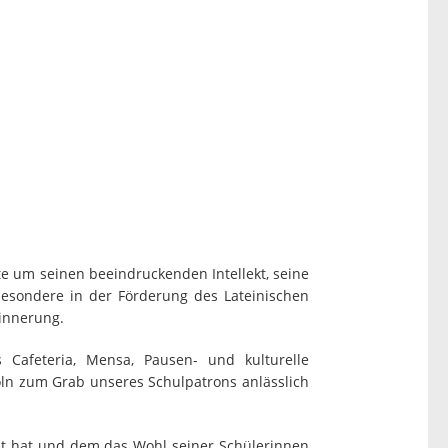
e um seinen beeindruckenden Intellekt, seine
besondere in der Förderung des Lateinischen
rinnerung.
 Cafeteria, Mensa, Pausen- und kulturelle
öln zum Grab unseres Schulpatrons anlässlich
t hat und dem das Wohl seiner Schülerinnen