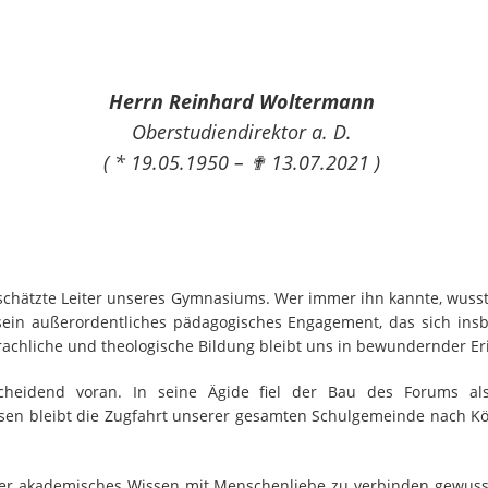
Herrn Reinhard Woltermann
Oberstudiendirektor a. D.
( * 19.05.1950 – ✟ 13.07.2021 )
chätzte Leiter unseres Gymnasiums. Wer immer ihn kannte, wusst
sein außerordentliches pädagogisches Engagement, das sich ins
rachliche und theologische Bildung bleibt uns in bewundernder E
cheidend voran. In seine Ägide fiel der Bau des Forums als
ssen bleibt die Zugfahrt unserer gesamten Schulgemeinde nach K
der akademisches Wissen mit Menschenliebe zu verbinden gewuss