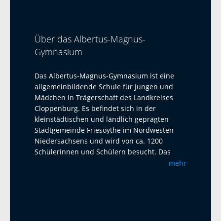
Über das Albertus-Magnus-
Gymnasium
Das Albertus-Magnus-Gymnasium ist eine
allgemeinbildende Schule für Jungen und
Mädchen in Trägerschaft des Landkreises
Cloppenburg. Es befindet sich in der
kleinstädtischen und ländlich geprägten
Stadtgemeinde Friesoythe im Nordwesten
Niedersachsens und wird von ca. 1200
Schülerinnen und Schülern besucht. Das
Albertus-Magnus-Gymnasium ist eine offene
mehr
Ganztagsschule mit Austauschprogrammen
mit Adelaide Australien, La Paz Bolivien und
La Réunion. Seit 2023 haben wir einen
Austausch mit dem Harens Lyceum bei
Groningen/NL, der jährlich mit einem Besuch