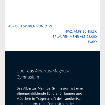
Beitragsnavigation
AUF DEN SPUREN VON ÖTZI
NWZ: AMG-SCHÜLER
ERLAUFEN MEHR ALS 23.000
EURO
Über das Albertus-Magnus-
Gymnasium
Das Albertus-Magnus-Gymnasium ist eine
allgemeinbildende Schule für Jungen und
Mädchen in Trägerschaft des Landkreises
Cloppenburg. Es befindet sich in der