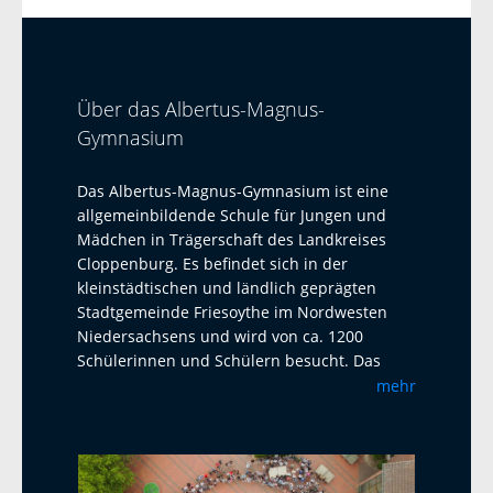
Über das Albertus-Magnus-
Gymnasium
Das Albertus-Magnus-Gymnasium ist eine
allgemeinbildende Schule für Jungen und
Mädchen in Trägerschaft des Landkreises
Cloppenburg. Es befindet sich in der
kleinstädtischen und ländlich geprägten
Stadtgemeinde Friesoythe im Nordwesten
Niedersachsens und wird von ca. 1200
Schülerinnen und Schülern besucht. Das
Albertus-Magnus-Gymnasium ist eine offene
mehr
Ganztagsschule mit Austauschprogrammen
mit Adelaide Australien, La Paz Bolivien und
La Réunion. Seit 2023 haben wir einen
Austausch mit dem Harens Lyceum bei