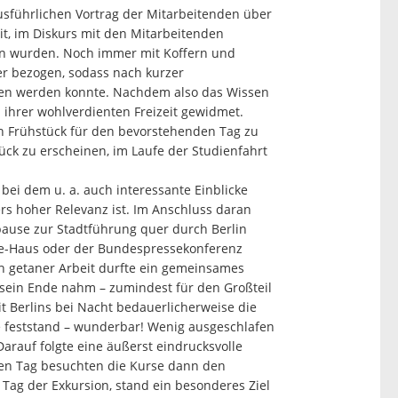
sführlichen Vortrag der Mitarbeitenden über
it, im Diskurs mit den Mitarbeitenden
nen wurden. Noch immer mit Koffern und
er bezogen, sodass nach kurzer
ten werden konnte. Nachdem also das Wissen
ihrer wohlverdienten Freizeit gewidmet.
n Frühstück für den bevorstehenden Tag zu
ück zu erscheinen, im Laufe der Studienfahrt
bei dem u. a. auch interessante Einblicke
rs hoher Relevanz ist. Im Anschluss daran
pause zur Stadtführung quer durch Berlin
be-Haus oder der Bundespressekonferenz
ch getaner Arbeit durfte ein gemeinsames
 sein Ende nahm – zumindest für den Großteil
t Berlins bei Nacht bedauerlicherweise die
ise feststand – wunderbar! Wenig ausgeschlafen
auf folgte eine äußerst eindrucksvolle
hen Tag besuchten die Kurse dann den
Tag der Exkursion, stand ein besonderes Ziel