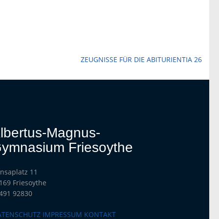
ZEUGNISSE FÜR DIE ABITURIENTIA 26
lbertus-Magnus-
ymnasium Friesoythe
nsaplatz 11
169 Friesoythe
491 92830
ATENSCHUTZ
IMPRESSUM
KONTAKT