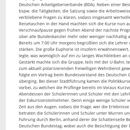
Deutschen Arbeitgeberverbände (BDA). Neben einer Bes
bspw. die Tätigkeiten, die Satzung sowie die Arbeitswei
verbliebene Fragen zu klären, sodass insgesamt wertvol
Reisetaschen in der Hand machten sich die Kurse nun a
Verschnaufpause gegen frühen Abend der nächste Progr
über alle Bundeskanzler mehr oder weniger nachhaltig a
Bereits um 7:00 Uhr morgens begrüßten sich die Lehrer
stärken. Die große Euphorie ist insofern erwähnenswert,
legte, was womöglich auf ein zu langes Wachbleiben an
Gestärkt machte sich die Gruppe, teils mit der U-Bahn, 
zum aktuell polarisierenden freiwilligen Wehrdienst ge
folgte ein Vortrag beim Bundesvorstand des Deutschen 
überging. Bei dieser Stadtführung kamen die Politikku
vorbei, zu welchen die Prüflinge bereits im Voraus Kurz
Abendessen der Schülerinnen und Schüler mit den Lehrkr
der Exkursionsteilnehmer. Denn einige wenige Schüler ve
Zeit aus den Augen, sodass die Frage, wer die Erlebnisse
betraten die Schülerinnen und Schüler unter Murren un
Führung durch Berlin, anhand derer die Schattenseite 
Deutschen Bundestag, wobei auch die Besichtigung der R