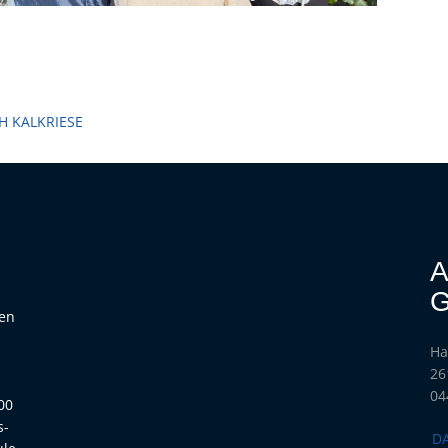
H KALKRIESE
A
G
hen
Ha
h
26
04
00
s-
D