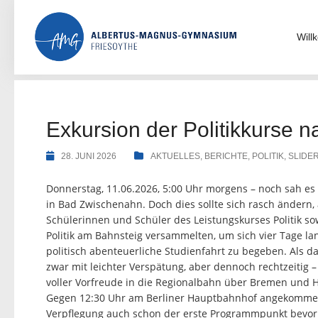
Skip
to
content
Wil
Exkursion der Politikkurse n
28. JUNI 2026
AKTUELLES
,
BERICHTE
,
POLITIK
,
SLIDE
Donnerstag, 11.06.2026, 5:00 Uhr morgens – noch sah es
in Bad Zwischenahn. Doch dies sollte sich rasch ändern, 
Schülerinnen und Schüler des Leistungskurses Politik so
Politik am Bahnsteig versammelten, um sich vier Tage l
politisch abenteuerliche Studienfahrt zu begeben. Als da
zwar mit leichter Verspätung, aber dennoch rechtzeitig –
voller Vorfreude in die Regionalbahn über Bremen und H
Gegen 12:30 Uhr am Berliner Hauptbahnhof angekommen,
Verpflegung auch schon der erste Programmpunkt bevor