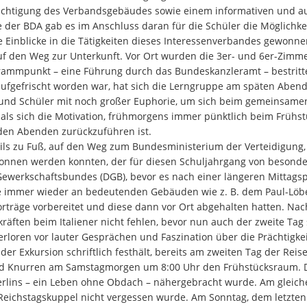
ichtigung des Verbandsgebäudes sowie einem informativen und au
se der BDA gab es im Anschluss daran für die Schüler die Möglichke
le Einblicke in die Tätigkeiten dieses Interessenverbandes gewon
uf den Weg zur Unterkunft. Vor Ort wurden die 3er- und 6er-Zimm
ammpunkt – eine Führung durch das Bundeskanzleramt – bestrit
ufgefrischt worden war, hat sich die Lerngruppe am späten Abend 
 und Schüler mit noch großer Euphorie, um sich beim gemeinsame
 als sich die Motivation, frühmorgens immer pünktlich beim Frühst
 den Abenden zurückzuführen ist.
teils zu Fuß, auf den Weg zum Bundesministerium der Verteidigung, 
wonnen werden konnten, der für diesen Schuljahrgang von besonde
Gewerkschaftsbundes (DGB), bevor es nach einer längeren Mittags
rse immer wieder an bedeutenden Gebäuden wie z. B. dem Paul-Lö
vorträge vorbereitet und diese dann vor Ort abgehalten hatten. Na
äften beim Italiener nicht fehlen, bevor nun auch der zweite Tag
rloren vor lauter Gesprächen und Faszination über die Prächtigkei
 der Exkursion schriftlich festhält, bereits am zweiten Tag der Re
d Knurren am Samstagmorgen um 8:00 Uhr den Frühstücksraum. Dar
Berlins – ein Leben ohne Obdach – nähergebracht wurde. Am gleic
eichstagskuppel nicht vergessen wurde. Am Sonntag, dem letzten 