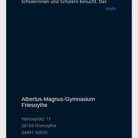
Schülerinnen und Schülern besucht. Das
Albertus-Magnus-Gymnasium ist eine offene
mehr
Ganztagsschule mit Austauschprogrammen
mit Adelaide Australien, La Paz Bolivien und
La Réunion. Seit 2023 haben wir einen
Austausch mit dem Harens Lyceum bei
Groningen/NL, der jährlich mit einem Besuch
und einem Gegenbesuch stattfindet. Als
zweite Fremdsprache bietet das AMG
Französisch und Latein an. Ab Klasse 5 wird
ein Musikprofil mit Chor- und Bläserklassen
angeboten. In der Oberstufe sind alle Profile
am AMG wählbar. Unter anderem ist es
möglich, die P5-Abiturprüfung auch in Werte
und Normen, Darstellendes Spiel und Sport
Albertus-Magnus-Gymnasium
abzulegen.
Friesoythe
Hansaplatz 11
26169 Friesoythe
04491 92830