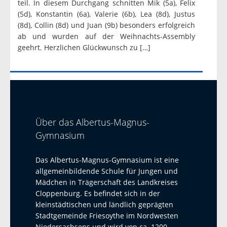
teil. In diesem Durchgang schnitten Mik (5a), Felix
(5d), Konstantin (6a), Valerie (6b), Lea (8d), Justus
(8d), Collin (8d) und Juan (9b) besonders erfolgreich
ab und wurden auf der Weihnachts-Assembly
geehrt. Herzlichen Glückwunsch zu […]
Über das Albertus-Magnus-
Gymnasium
Das Albertus-Magnus-Gymnasium ist eine
allgemeinbildende Schule für Jungen und
Mädchen in Trägerschaft des Landkreises
Cloppenburg. Es befindet sich in der
kleinstädtischen und ländlich geprägten
Stadtgemeinde Friesoythe im Nordwesten
Niedersachsens und wird von ca. 1200