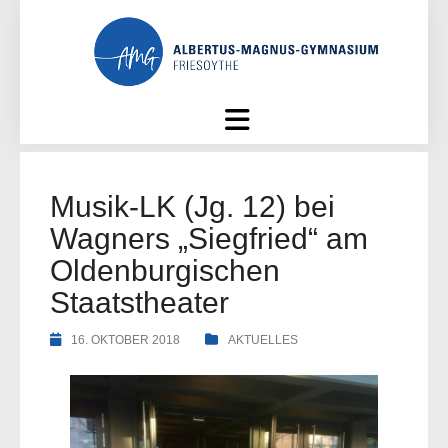
Skip
to
content
Musik-LK (Jg. 12) bei
Wagners „Siegfried“ am
Oldenburgischen
Staatstheater
16. OKTOBER 2018
AKTUELLES