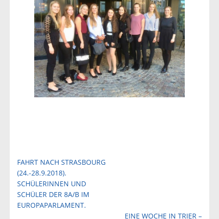
Beitragsnavigation
FAHRT NACH STRASBOURG
(24.-28.9.2018).
SCHÜLERINNEN UND
SCHÜLER DER 8A/B IM
EUROPAPARLAMENT.
EINE WOCHE IN TRIER –