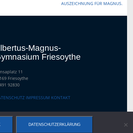
AUSZEICHNUNG FÜR MAGNUS.
lbertus-Magnus-
ymnasium Friesoythe
nsaplatz 11
169 Friesoythe
491 92830
ATENSCHUTZ
IMPRESSUM
KONTAKT
K
DATENSCHUTZERKLÄRUNG