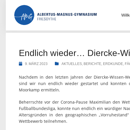
Skip
to
content
Wil
Endlich wieder… Diercke-W
9. MÄRZ 2023
AKTUELLES
,
BERICHTE
,
ERDKUNDE
,
FÄ
Nachdem in den letzten Jahren der Diercke-Wissen-W
sind wir nun endlich wieder gestartet und konnten 
Moorkamp ermitteln.
Beherrschte vor der Corona-Pause Maximilian den We
Fußballbundesliga, konnte nun endlich ein würdiger Na
Altersgründen in den geographischen „Vorruhestand
Wettbewerb teilnehmen.