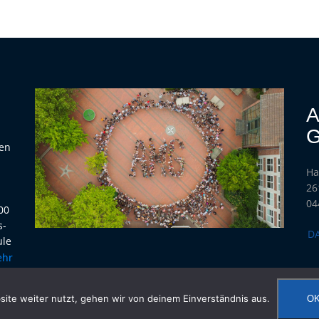
A
G
hen
Ha
h
26
04
00
s-
D
ule
en,
ehr
wir
ite weiter nutzt, gehen wir von deinem Einverständnis aus.
O
d