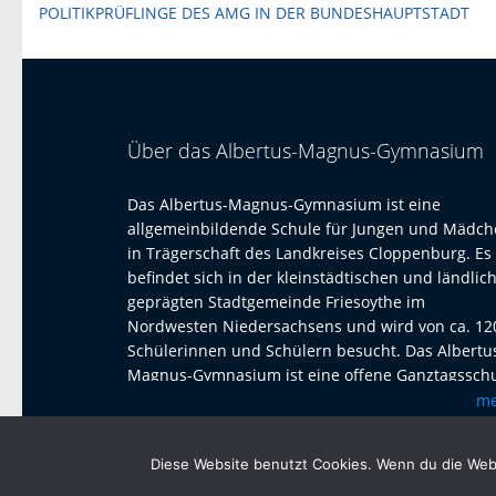
Beitragsnavigation
POLITIKPRÜFLINGE DES AMG IN DER BUNDESHAUPTSTADT
Über das Albertus-Magnus-Gymnasium
Das Albertus-Magnus-Gymnasium ist eine
allgemeinbildende Schule für Jungen und Mädc
in Trägerschaft des Landkreises Cloppenburg. Es
befindet sich in der kleinstädtischen und ländlic
geprägten Stadtgemeinde Friesoythe im
Nordwesten Niedersachsens und wird von ca. 12
Schülerinnen und Schülern besucht. Das Albertu
Magnus-Gymnasium ist eine offene Ganztagssch
mit Austauschprogrammen mit Adelaide Australi
m
La Paz Bolivien und La Réunion. Seit 2023 haben 
einen Austausch mit dem Harens Lyceum bei
Diese Website benutzt Cookies. Wenn du die Webs
Groningen/NL, der jährlich mit einem Besuch un