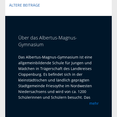
Beitragsnavigation
ÄLTERE BEITRÄGE
Über das Albertus-Magnus-
Gymnasium
Das Albertus-Magnus-Gymnasium ist eine
allgemeinbildende Schule für Jungen und
Mädchen in Trägerschaft des Landkreises
Cloppenburg. Es befindet sich in der
kleinstädtischen und ländlich geprägten
Stadtgemeinde Friesoythe im Nordwesten
Niedersachsens und wird von ca. 1200
Schülerinnen und Schülern besucht. Das
Albertus-Magnus-Gymnasium ist eine offene
mehr
Ganztagsschule mit Austauschprogrammen
mit Adelaide Australien, La Paz Bolivien und