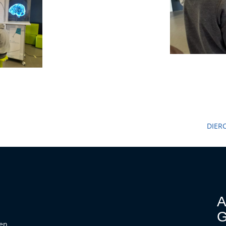
DIER
A
G
hen