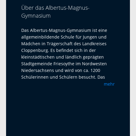
Über das Albertus-Magnus-
Gymnasium
Das Albertus-Magnus-Gymnasium ist eine
allgemeinbildende Schule für Jungen und
Mädchen in Trägerschaft des Landkreises
Cloppenburg. Es befindet sich in der
kleinstädtischen und ländlich geprägten
Stadtgemeinde Friesoythe im Nordwesten
Niedersachsens und wird von ca. 1200
Schülerinnen und Schülern besucht. Das
Albertus-Magnus-Gymnasium ist eine offene
mehr
Ganztagsschule mit Austauschprogrammen
mit Adelaide Australien, La Paz Bolivien und
La Réunion. Seit 2023 haben wir einen
Austausch mit dem Harens Lyceum bei
Groningen/NL, der jährlich mit einem Besuch
und einem Gegenbesuch stattfindet. Als
zweite Fremdsprache bietet das AMG