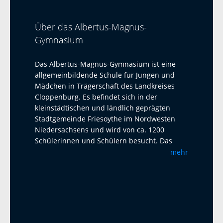
Über das Albertus-Magnus-
Gymnasium
Das Albertus-Magnus-Gymnasium ist eine
allgemeinbildende Schule für Jungen und
Mädchen in Trägerschaft des Landkreises
Cloppenburg. Es befindet sich in der
kleinstädtischen und ländlich geprägten
Stadtgemeinde Friesoythe im Nordwesten
Niedersachsens und wird von ca. 1200
Schülerinnen und Schülern besucht. Das
Albertus-Magnus-Gymnasium ist eine offene
mehr
Ganztagsschule mit Austauschprogrammen
mit Adelaide Australien, La Paz Bolivien und
La Réunion. Seit 2023 haben wir einen
Austausch mit dem Harens Lyceum bei
Groningen/NL, der jährlich mit einem Besuch
und einem Gegenbesuch stattfindet. Als